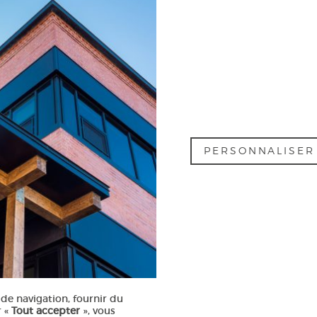
PERSONNALISE
ecture — Conception
Alizés - Le vent dans les voiles
|
Politique de confidentialité
Mes préférences cookies
de navigation, fournir du
r «
Tout accepter
», vous