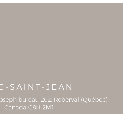
C-SAINT-JEAN
-Joseph bureau 202
, Roberval (
Québec
)
Canada
G8H 2M1
T
418-944-1390