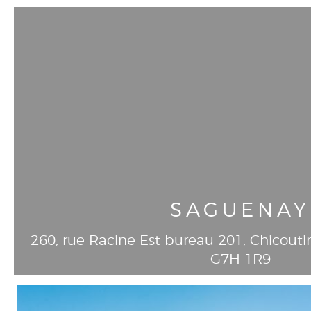
SAGUENAY
260, rue Racine Est bureau 201
, Chicouti
G7H 1R9
T
418-549-8293