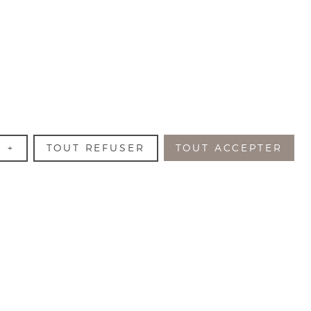
R
+
TOUT REFUSER
TOUT ACCEPTER
— Réalisation
Nubee