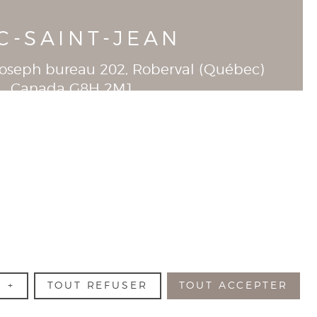
C-SAINT-JEAN
-Joseph bureau 202
, Roberval (
Québec
)
Canada
G8H 2M1
T
418-944-1390
R
+
TOUT REFUSER
TOUT ACCEPTER