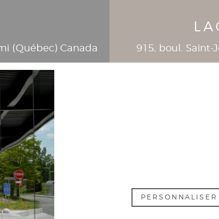
LA
mi (
Québec
)
Canada
915, boul. Saint
PERSONNALISE