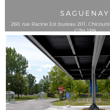
SAGUENAY
260, rue Racine Est bureau 201
, Chicouti
G7H 1R9
T
418-549-8293