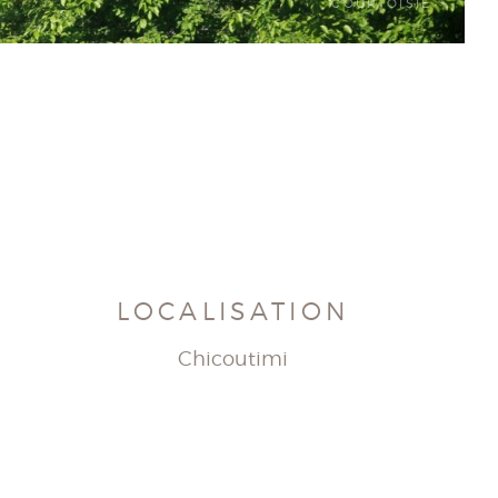
COURTOISIE
COURTOISIE
LOCALISATION
Chicoutimi