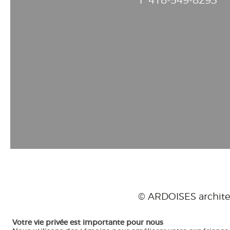
T
418-549-8293
© ARDOISES archit
Votre vie privée est importante pour nous