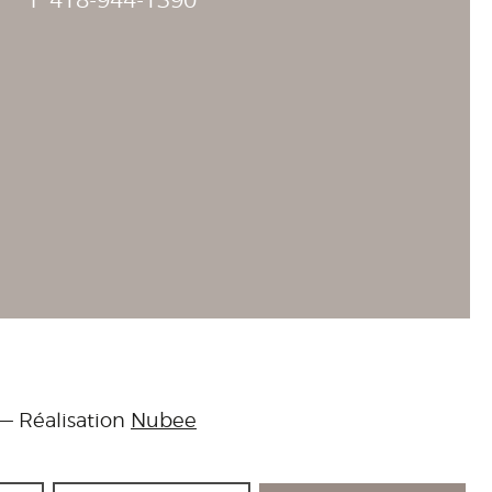
T
418-944-1390
— Réalisation
Nubee