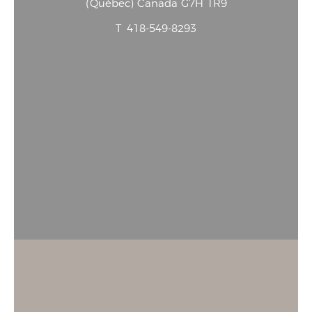
(
Québec
)
Canada
G7H 1R9
T
418-549-8293