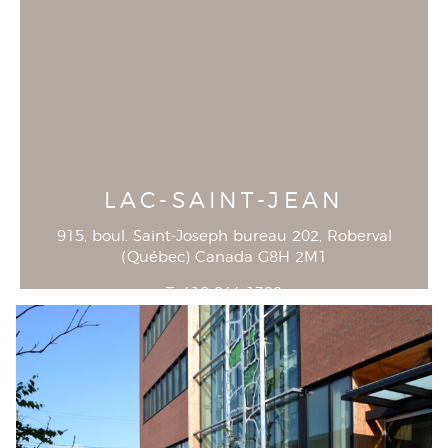
LAC-SAINT-JEAN
915, boul. Saint-Joseph bureau 202
, Roberval
(
Québec
)
Canada
G8H 2M1
T
418-944-1390