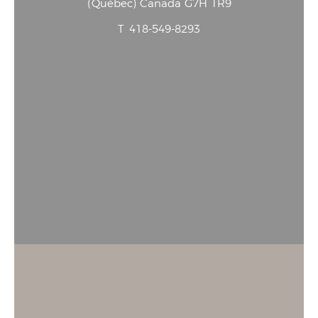
(
Québec
)
Canada
G7H 1R9
T
418-549-8293