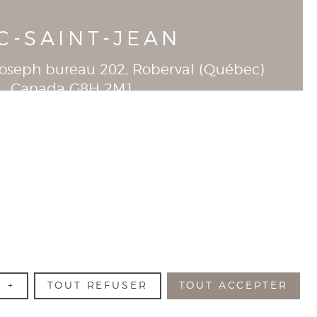
C-SAINT-JEAN
-Joseph bureau 202
, Roberval (
Québec
)
Canada
G8H 2M1
T
418-944-1390
R
+
TOUT REFUSER
TOUT ACCEPTER