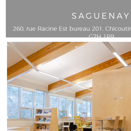
SAGUENAY
260, rue Racine Est bureau 201
, Chicouti
G7H 1R9
T
418-549-8293