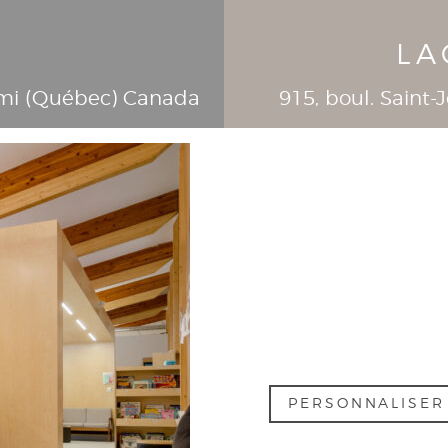
LA
mi (
Québec
)
Canada
915, boul. Saint
PERSONNALISE