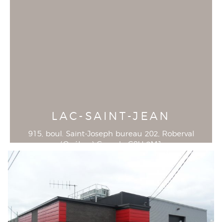
LAC-SAINT-JEAN
915, boul. Saint-Joseph bureau 202
, Roberval
(
Québec
)
Canada
G8H 2M1
T
418-944-1390