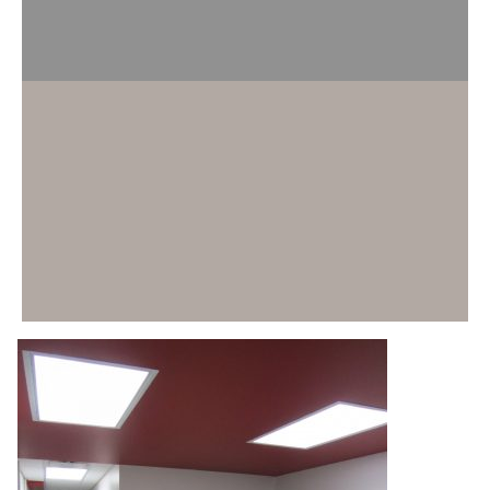
LAC-SAINT-JEAN
915, boul. Saint-Joseph bureau 202
, Roberval
(
Québec
)
Canada
G8H 2M1