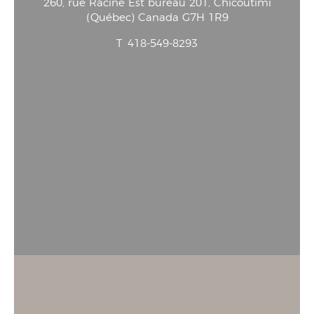
260, rue Racine Est bureau 201
, Chicoutimi
(
Québec
)
Canada
G7H 1R9
T
418-549-8293