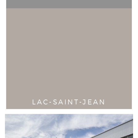
LAC-SAINT-JEAN
915, boul. Saint-Joseph bureau 202
, Roberval
(
Québec
)
Canada
G8H 2M1
T
418-944-1390