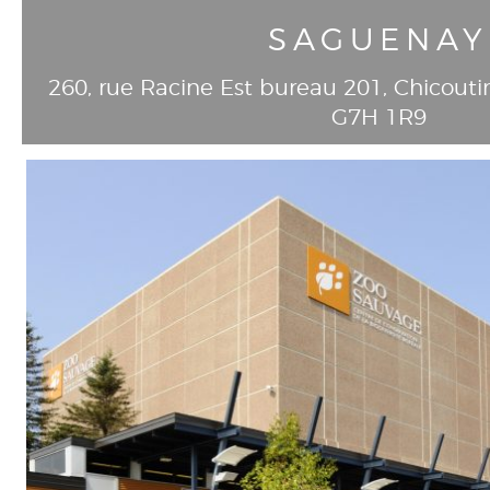
SAGUENAY
260, rue Racine Est bureau 201
, Chicouti
G7H 1R9
T
418-549-8293