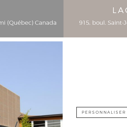
LA
mi (
Québec
)
Canada
915, boul. Saint
PERSONNALISE