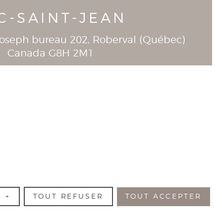
C-SAINT-JEAN
-Joseph bureau 202
, Roberval (
Québec
)
Canada
G8H 2M1
T
418-944-1390
R
+
TOUT REFUSER
TOUT ACCEPTER