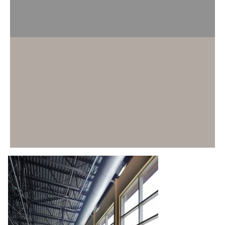
LAC-SAINT-JEAN
915, boul. Saint-Joseph bureau 202
, Roberval
(
Québec
)
Canada
G8H 2M1