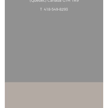
(
Québec
)
Canada
G7H 1R9
T
418-549-8293