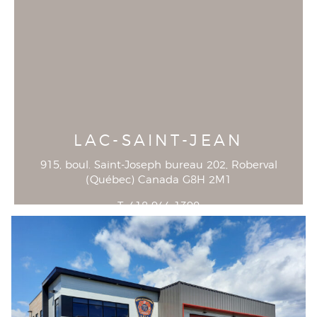
LAC-SAINT-JEAN
915, boul. Saint-Joseph bureau 202
, Roberval
(
Québec
)
Canada
G8H 2M1
T
418-944-1390